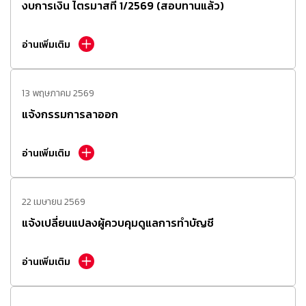
งบการเงิน ไตรมาสที่ 1/2569 (สอบทานแล้ว)
อ่านเพิ่มเติม
13 พฤษภาคม 2569
แจ้งกรรมการลาออก
อ่านเพิ่มเติม
22 เมษายน 2569
แจ้งเปลี่ยนแปลงผู้ควบคุมดูแลการทำบัญชี
อ่านเพิ่มเติม