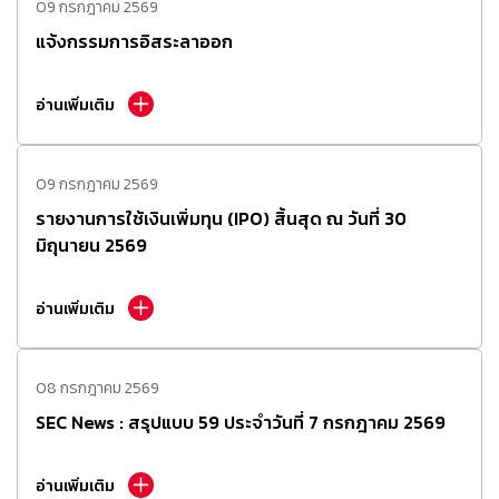
09 กรกฎาคม 2569
แจ้งกรรมการอิสระลาออก
อ่านเพิ่มเติม
09 กรกฎาคม 2569
รายงานการใช้เงินเพิ่มทุน (IPO) สิ้นสุด ณ วันที่ 30
มิถุนายน 2569
อ่านเพิ่มเติม
08 กรกฎาคม 2569
SEC News : สรุปแบบ 59 ประจำวันที่ 7 กรกฎาคม 2569
อ่านเพิ่มเติม