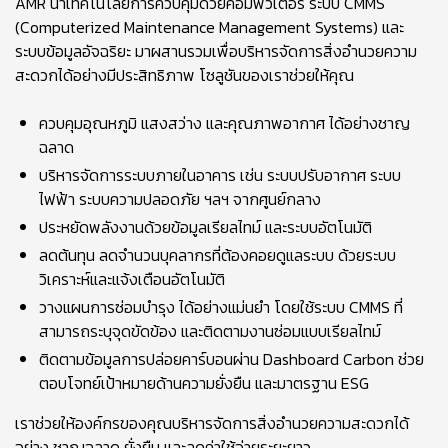
AMR นำเทคโนโลยีการควบคุมด้วยคอมพิวเตอร์ ระบบ CMMS
(Computerized Maintenance Management Systems) และ
ระบบข้อมูลอัจฉริยะ มาผสานรวมเพื่อบริหารจัดการสิ่งอำนวยความ
สะดวกได้อย่างมีประสิทธิภาพ โซลูชันของเราช่วยให้คุณ
ควบคุมอุณหภูมิ แสงสว่าง และคุณภาพอากาศ ได้อย่างชาญ
ฉลาด
บริหารจัดการระบบภายในอาคาร เช่น ระบบปรับอากาศ ระบบ
ไฟฟ้า ระบบความปลอดภัย ฯลฯ จากศูนย์กลาง
ประหยัดพลังงานด้วยข้อมูลเรียลไทม์ และระบบอัตโนมัติ
ลดต้นทุน ลดจำนวนบุคลากรที่ต้องคอยดูแลระบบ ด้วยระบบ
วิเคราะห์และแจ้งเตือนอัตโนมัติ
วางแผนการซ่อมบำรุง ได้อย่างแม่นยำ โดยใช้ระบบ CMMS ที่
สามารถระบุจุดขัดข้อง และติดตามงานซ่อมแบบเรียลไทม์
ติดตามข้อมูลการปล่อยคาร์บอนผ่าน Dashboard Carbon ช่วย
ตอบโจทย์เป้าหมายด้านความยั่งยืน และมาตรฐาน ESG
เราช่วยให้องค์กรของคุณบริหารจัดการสิ่งอำนวยความสะดวกได้
อย่าง ชาญฉลาด ยั่งยืน และลดค่าใช้จ่ายระยะยาว