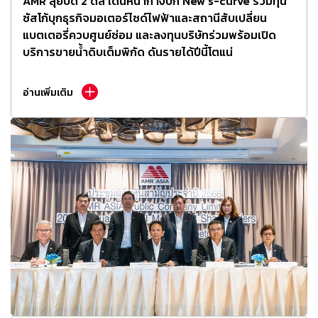
AMR ลุยปิด 2 ดีล เดินหน้ากางปีก New s-curve ร่วมทุน
ซัสโก้บุกธุรกิจมอเตอร์ไซด์ไฟฟ้าและสถานีสับเปลี่ยน
แบตเตอรี่ควบศูนย์ซ่อม และลงทุนบริษัทร่วมพร้อมเปิด
บริการขายน้ำดิบเต็มพิกัด ดันรายได้ปีนี้โตแน่
อ่านเพิ่มเติม