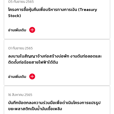
05 กันยายน 2565
โครงการซื้อหุ้นคืนเพื่อบริหารทางการเงิน (Treasury
Stock)
อ่านเพิ่มเติม
01 กันยายน 2565
ลงนามในสัญญาจ้างก่อสร้างบ่อพัก งานดันท่อลอดและ
ติดตั้งท่อร้อยสายไฟฟ้าใต้ดิน
อ่านเพิ่มเติม
16 สิงหาคม 2565
บันทึกข้อตกลงความร่วมมือเพื่อดำเนินโครงการแปรรูป
ขยะพลาสติกเป็นน้ำมันเชื้อเพลิง