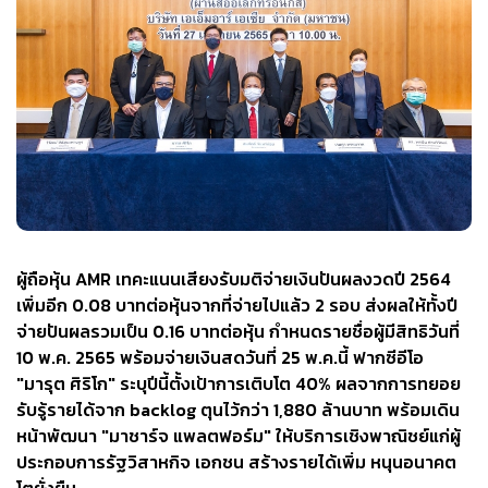
ผู้ถือหุ้น AMR เทคะแนนเสียงรับมติจ่ายเงินปันผลงวดปี 2564
เพิ่มอีก 0.08 บาทต่อหุ้นจากที่จ่ายไปแล้ว 2 รอบ ส่งผลให้ทั้งปี
จ่ายปันผลรวมเป็น 0.16 บาทต่อหุ้น กำหนดรายชื่อผู้มีสิทธิวันที่
10 พ.ค. 2565 พร้อมจ่ายเงินสดวันที่ 25 พ.ค.นี้ ฟากซีอีโอ
"มารุต ศิริโก" ระบุปีนี้ตั้งเป้าการเติบโต 40% ผลจากการทยอย
รับรู้รายได้จาก backlog ตุนไว้กว่า 1,880 ล้านบาท พร้อมเดิน
หน้าพัฒนา "มาชาร์จ แพลตฟอร์ม" ให้บริการเชิงพาณิชย์แก่ผู้
ประกอบการรัฐวิสาหกิจ เอกชน สร้างรายได้เพิ่ม หนุนอนาคต