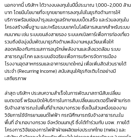
นอกจากนี้ บริษัทฯ ได้วางงบลงทุนในปีนี้ประมาณ 1,000-2,000 ล้าน
บาท โดยมีนโยบายที่จะรุกขยายการลงทุนไปในธุรกิจด้านการให้
บริการพร้อมซ่อมบำรุงและดูแลรักษาแบบเบ็ดเสร็จ และร่วมลงทุนใน
โครงสร้างพื้นฐาน และ/หรือระบบเทคโนโลยีสารสนเทศสำหรับระบบ
คมนาคม เช่น ระบบขนส่งสายรอง ระบบเคเบิลคาร์เพื่อการท่องเที่ยว
รวมถึงยังมุ่งมั่นพัฒนาธุรกิจด้านพลังงานหมุนเวียนเพื่อให้
สอดคล้องกับกระแสการอนุรักษ์พลังงานและสิ่งแวดล้อม ระบบ
สาธารณูปโภค และระบบอัจฉริยะเพื่อการบริหารจัดการเมือง
โรงงานอุตสาหกรรมและอาคารขนาดใหญ่ เพื่อเพิ่มสัดส่วนรายได้
ประจำ (Recurring Income) สนับสนุนให้ธุรกิจเติบโตอย่างมี
เสถียรภาพ
ล่าสุด บริษัทฯ ประสบความสำเร็จในการพัฒนาสถานีสับเปลี่ยน
แบตเตอรี่ พร้อมเปิดให้บริการในการสับเปลี่ยนแบตเตอรี่ไฟฟ้าแก่รถ
รับจ้างสาธารณะในพื้นที่อำเภอบางกรวย ซึ่งเป็นส่วนหนึ่งของงาน
วิจัยการใช้จักรยานยนต์ไฟฟ้า กรณีศึกษารถรับจ้างสาธารณะใน
พื้นที่ อำเภอบางกรวย จังหวัดนนทบุรี ซึ่งได้ทำร่วมกับ มจพ. ภายใต้
โครงการวิจัยของการไฟฟ้าฝ่ายผลิตแห่งประเทศไทย (กฟผ.) และ